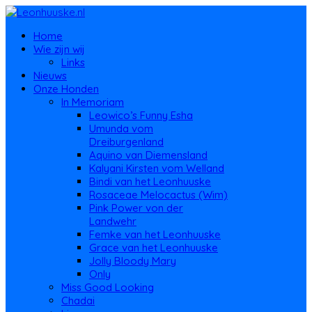
Home
Wie zijn wij
Links
Nieuws
Onze Honden
In Memoriam
Leowico’s Funny Esha
Umunda vom
Dreiburgenland
Aquino van Diemensland
Kalyani Kirsten vom Welland
Bindi van het Leonhuuske
Rosaceae Melocactus (Wim)
Pink Power von der
Landwehr
Femke van het Leonhuuske
Grace van het Leonhuuske
Jolly Bloody Mary
Only
Miss Good Looking
Chadai