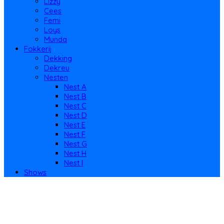
Lizzy
Cees
Femi
Loys
Munda
Fokkerij
Dekking
Dekreu
Nesten
Nest A
Nest B
Nest C
Nest D
Nest E
Nest F
Nest G
Nest H
Nest I
Shows