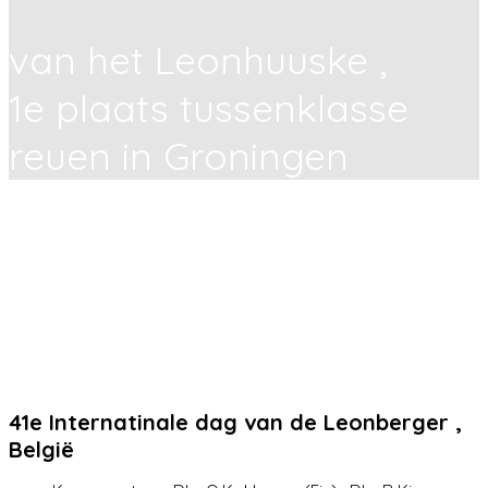
van het Leonhuuske ,
1e plaats tussenklasse
reuen in Groningen
41e Internatinale dag van de Leonberger ,
België