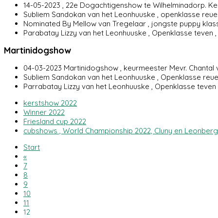
14-05-2023 , 22e Dogachtigenshow te Wilhelminadorp. Ke
Subliem Sandokan van het Leonhuuske , openklasse reuen 
Nominated By Mellow van Tregelaar , jongste puppy klas
Parabatay Lizzy van het Leonhuuske , Openklasse teven , 
Martinidogshow
04-03-2023 Martinidogshow , keurmeester Mevr. Chantal 
Subliem Sandokan van het Leonhuuske , Openklasse reue
Parrabatay Lizzy van het Leonhuuske , Openklasse teven ,
kerstshow 2022
Winner 2022
Friesland cup 2022
cubshows , World Championship 2022, Cluny en Leonberg
Start
«
7
8
9
10
11
12