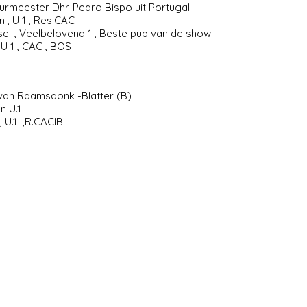
urmeester Dhr. Pedro Bispo uit Portugal
, U 1 , Res.CAC
se , Veelbelovend 1 , Beste pup van de show
U 1 , CAC , BOS
van Raamsdonk -Blatter (B)
n U.1
 U.1 ,R.CACIB