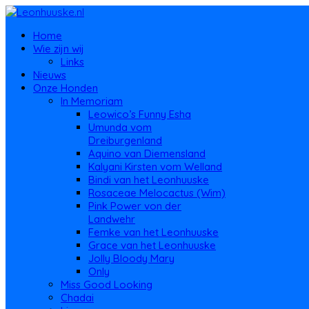
Home
Wie zijn wij
Links
Nieuws
Onze Honden
In Memoriam
Leowico’s Funny Esha
Umunda vom
Dreiburgenland
Aquino van Diemensland
Kalyani Kirsten vom Welland
Bindi van het Leonhuuske
Rosaceae Melocactus (Wim)
Pink Power von der
Landwehr
Femke van het Leonhuuske
Grace van het Leonhuuske
Jolly Bloody Mary
Only
Miss Good Looking
Chadai