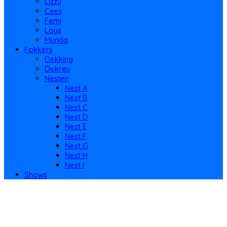
Lizzy
Cees
Femi
Loys
Munda
Fokkerij
Dekking
Dekreu
Nesten
Nest A
Nest B
Nest C
Nest D
Nest E
Nest F
Nest G
Nest H
Nest I
Shows