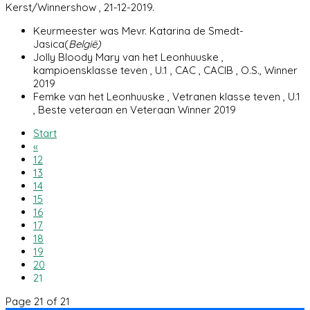
Kerst/Winnershow , 21-12-2019.
Keurmeester was Mevr. Katarina de Smedt-
Jasica(
België)
Jolly Bloody Mary van het Leonhuuske ,
kampioensklasse teven , U.1 , CAC , CACIB , O.S., Winner
2019
Femke van het Leonhuuske , Vetranen klasse teven , U.1
, Beste veteraan en Veteraan Winner 2019
Start
«
12
13
14
15
16
17
18
19
20
21
Page 21 of 21