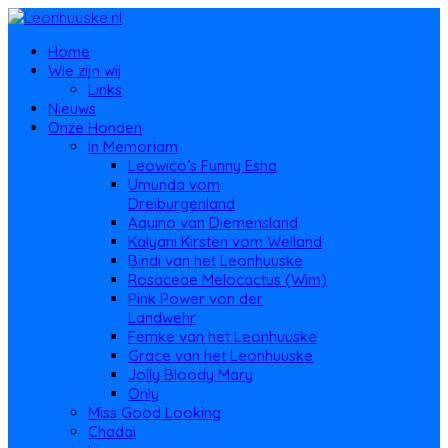
Home
Wie zijn wij
Links
Nieuws
Onze Honden
In Memoriam
Leowico’s Funny Esha
Umunda vom
Dreiburgenland
Aquino van Diemensland
Kalyani Kirsten vom Welland
Bindi van het Leonhuuske
Rosaceae Melocactus (Wim)
Pink Power von der
Landwehr
Femke van het Leonhuuske
Grace van het Leonhuuske
Jolly Bloody Mary
Only
Miss Good Looking
Chadai