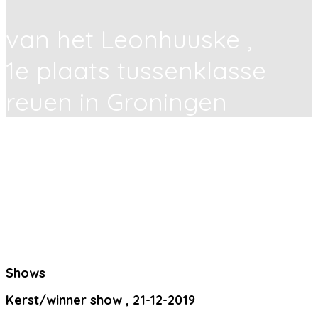
van het Leonhuuske ,
1e plaats tussenklasse
reuen in Groningen
Shows
Kerst/winner show , 21-12-2019