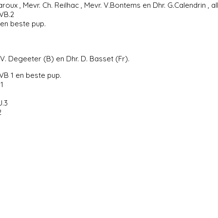
ux , Mevr. Ch. Reilhac , Mevr. V.Bontems en Dhr. G.Calendrin , all
VB.2
 en beste pup.
 Degeeter (B) en Dhr. D. Basset (Fr).
VB 1 en beste pup.
1
U.3
2