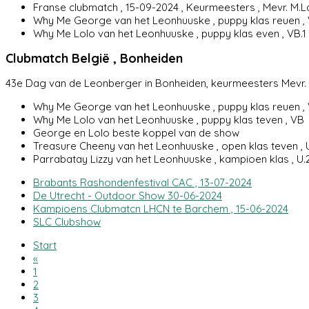
Franse clubmatch , 15-09-2024 , Keurmeesters , Mevr. M.Laro
Why Me George van het Leonhuuske , puppy klas reuen , 
Why Me Lolo van het Leonhuuske , puppy klas even , VB.1
Clubmatch België , Bonheiden
43e Dag van de Leonberger in Bonheiden, keurmeesters Mevr. V.
Why Me George van het Leonhuuske , puppy klas reuen , 
Why Me Lolo van het Leonhuuske , puppy klas teven , VB 
George en Lolo beste koppel van de show
Treasure Cheeny van het Leonhuuske , open klas teven , 
Parrabatay Lizzy van het Leonhuuske , kampioen klas , U.
Brabants Rashondenfestival CAC , 13-07-2024
De Utrecht - Outdoor Show 30-06-2024
Kampioens Clubmatcn LHCN te Barchem , 15-06-2024
SLC Clubshow
Start
«
1
2
3