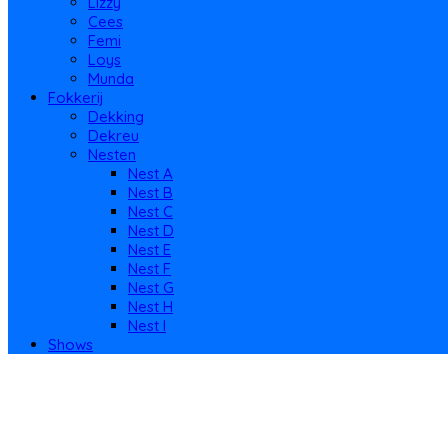
Lizzy
Cees
Femi
Loys
Munda
Fokkerij
Dekking
Dekreu
Nesten
Nest A
Nest B
Nest C
Nest D
Nest E
Nest F
Nest G
Nest H
Nest I
Shows