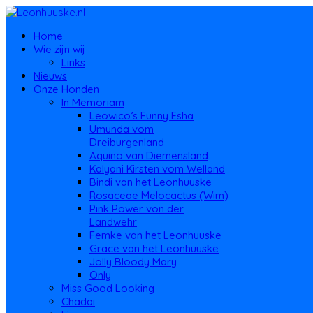
Home
Wie zijn wij
Links
Nieuws
Onze Honden
In Memoriam
Leowico’s Funny Esha
Umunda vom
Dreiburgenland
Aquino van Diemensland
Kalyani Kirsten vom Welland
Bindi van het Leonhuuske
Rosaceae Melocactus (Wim)
Pink Power von der
Landwehr
Femke van het Leonhuuske
Grace van het Leonhuuske
Jolly Bloody Mary
Only
Miss Good Looking
Chadai