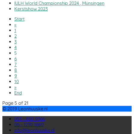
IULH World Championship 2024 , Münsingen
Kerstshow 2023
Start
«
1
2
3
4
5
6
7
8
9
10
»
End
Page 5 of 21
© 2019 Leonhuuske.nl
053 - 850 9366
06 - 1230 1680
info@leonhuuske.nl