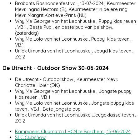
Brabants Rashondenfestival , 13-07-2024 , Keurmeester
Mevr. Ingrid Hectors (B), Keurmeester in de ere ring
Mevr. Margrit Kortleve-Prins (NL)
Why Me George van het Leonhuuske , Puppy klas reuen
, VB.1 , Beste Pup , en beste pup van de show.
(zaterdag)
Why Me Lolo van het Leonhuuske , Puppy klas teven ,
VB.1
Uniek Umunda van het Leonhuuske , Jeugd klas teven ,
ZG.2
De Utrecht - Outdoor Show 30-06-2024
De Utrecht - Outdoorshow , Keurmeester Mevr.
Charlotte Hoier (DK)
Why Me George van het Leonhuuske , Jongste puppy
klas reuen , VB 1
Why Me Lolo van het Leonhuuske , Jongste puppy klas
teven , VB.1 , Bete jongste pup
Uniek Umunda van het Leonhuuske ,Jeugdklasse teven ,
ZG.2
Kampioens Clubmatcn LHCN te Barchem , 15-06-2024
SLC Clubshow