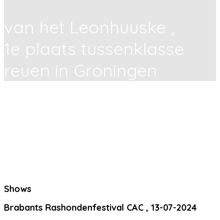
van het Leonhuuske ,
1e plaats tussenklasse
reuen in Groningen
Shows
Brabants Rashondenfestival CAC , 13-07-2024