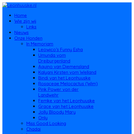
Home
Wie zijn wij
Links
Nieuws
Onze Honden
In Memoriam
Leowico’s Funny Esha
Umunda vom
Dreiburgenland
Aquino van Diemensland
Kalyani Kirsten vom Welland
Bindi van het Leonhuuske
Rosaceae Melocactus (Wim)
Pink Power von der
Landwehr
Femke van het Leonhuuske
Grace van het Leonhuuske
Jolly Bloody Mary
Only
Miss Good Looking
Chadai