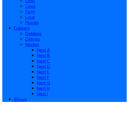
Lizzy
Cees
Femi
Loys
Munda
Fokkerij
Dekking
Dekreu
Nesten
Nest A
Nest B
Nest C
Nest D
Nest E
Nest F
Nest G
Nest H
Nest I
Shows